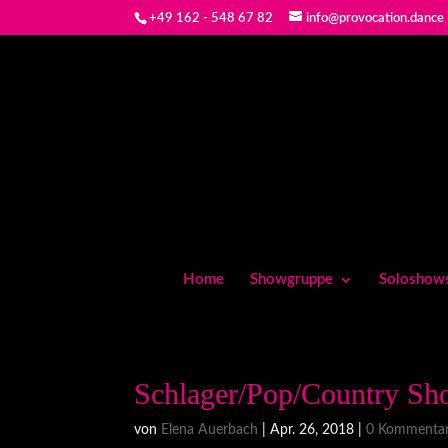
+49 162 - 548 67 82
info@provocation.dance
Home
Showgruppe
Soloshow
Schlager/Pop/Country S
von
Elena Auerbach
|
Apr. 26, 2018
|
0 Kommenta