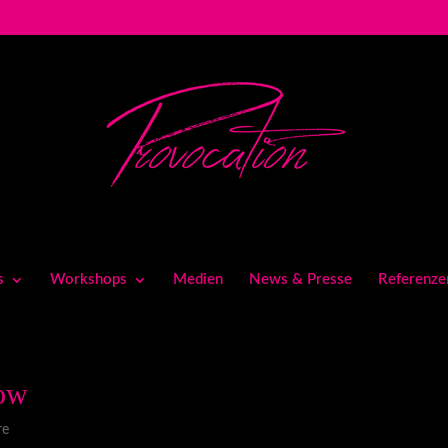
s
Workshops
Medien
News & Presse
Referenze
how
re