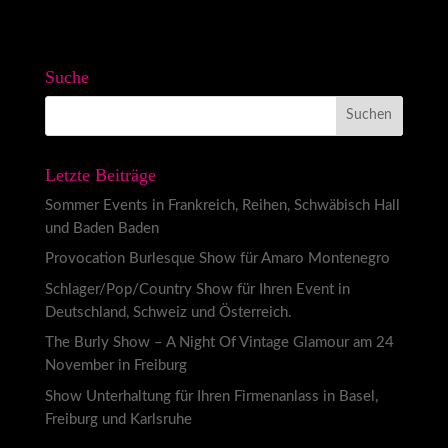
Suche
Letzte Beiträge
Sommer Events in Frankreich, Reihen, Schwäbisch Hall
und Baden Baden
Provocation Burlesque Show für Amaro Montenegro
Schlager/Pop/Country Show für Ihren Event in
Deutschland, Schweiz und Österreich.
The Burly Show – A Night Of Vintage Glamour am 24
November in Freiburg
Show Unterhaltung für Ihren Firmenanlass in Basel,
Freiburg und Karlsruhe