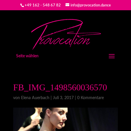
+49 162 - 548 67 82
info@provocation.dance
Seite wählen
FB_IMG_1498560036570
von
Elena Auerbach
|
Juli 3, 2017
|
0 Kommentare