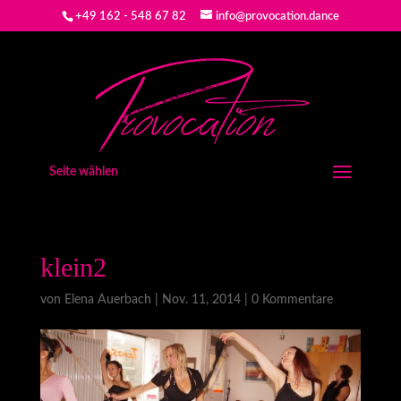
+49 162 - 548 67 82
info@provocation.dance
Seite wählen
klein2
von
Elena Auerbach
|
Nov. 11, 2014
|
0 Kommentare