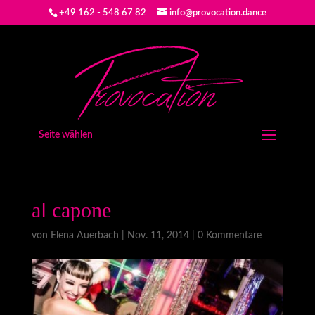
+49 162 - 548 67 82
info@provocation.dance
Seite wählen
al capone
von
Elena Auerbach
|
Nov. 11, 2014
|
0 Kommentare