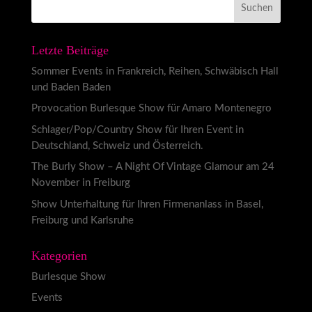
Letzte Beiträge
Sommer Events in Frankreich, Reihen, Schwäbisch Hall
und Baden Baden
Provocation Burlesque Show für Amaro Montenegro
Schlager/Pop/Country Show für Ihren Event in
Deutschland, Schweiz und Österreich.
The Burly Show – A Night Of Vintage Glamour am 24
November in Freiburg
Show Unterhaltung für Ihren Firmenanlass in Basel,
Freiburg und Karlsruhe
Kategorien
Burlesque Show
Events