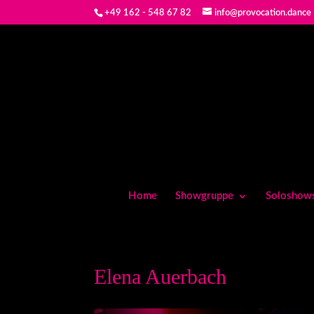
+49 162 - 548 67 82
info@provocation.dance
Home
Showgruppe
Soloshow
Elena Auerbach