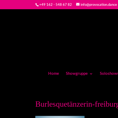
+49 162 - 548 67 82
info@provocation.dance
Home
Showgruppe
Soloshow
Burlesquetänzerin-freibur